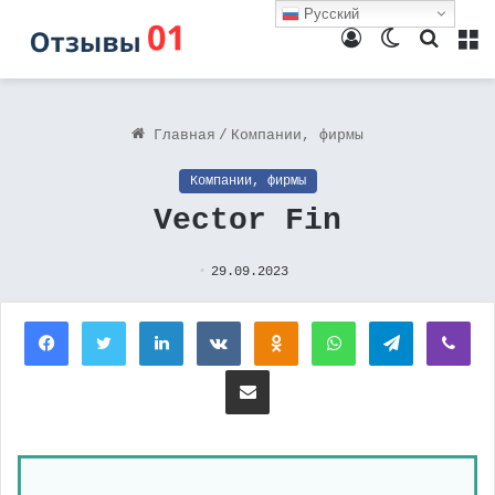
Русский
Войти
Switch
Поиск
М
skin
Главная
/
Компании, фирмы
Компании, фирмы
Vector Fin
29.09.2023
Facebook
Twitter
LinkedIn
Вконтакте
Одноклассники
WhatsApp
Telegram
Vi
Поделиться через электронную почту