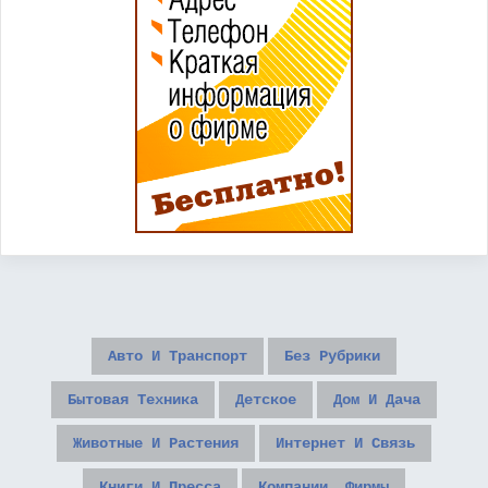
Авто И Транспорт
Без Рубрики
Бытовая Техника
Детское
Дом И Дача
Животные И Растения
Интернет И Связь
Книги И Пресса
Компании, Фирмы