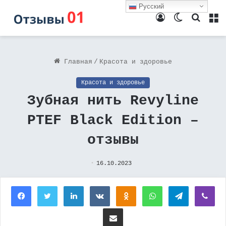
Русский
Войти
Switch
Поиск
М
skin
Главная
/
Красота и здоровье
Красота и здоровье
Зубная нить Revyline
PTEF Black Edition –
отзывы
16.10.2023
Facebook
Twitter
LinkedIn
Вконтакте
Одноклассники
WhatsApp
Telegram
Vi
Поделиться через электронную почту